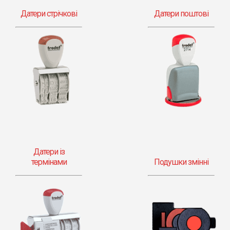
Датери стрічкові
Датери поштові
Датери із
термінами
Подушки змінні