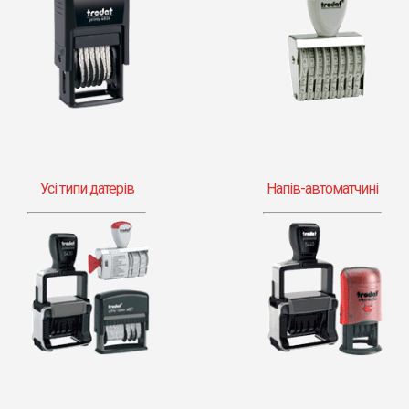
Усі типи датерів
Напів-автоматчині