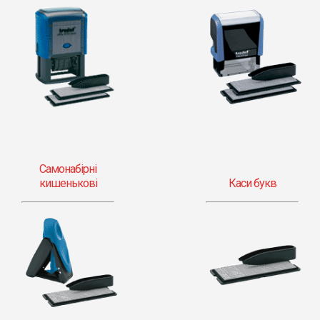
Самонабірні
кишенькові
Каси букв