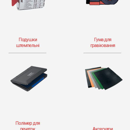
Подушки
Гума для
штемпельні
гравіювання
Полімер для
печаток
Аксесуари