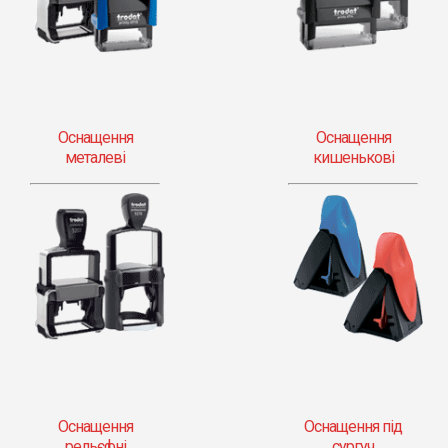
Оснащення
Оснащення
металеві
кишенькові
Оснащення
Оснащення під
рельєфні
сургуч