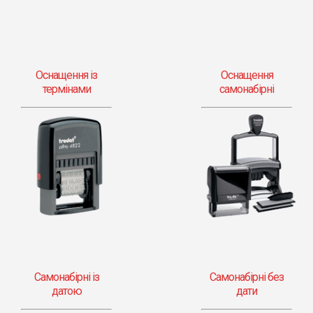
Оснащення із
Оснащення
термінами
самонабірні
Самонабірні із
Самонабірні без
датою
дати