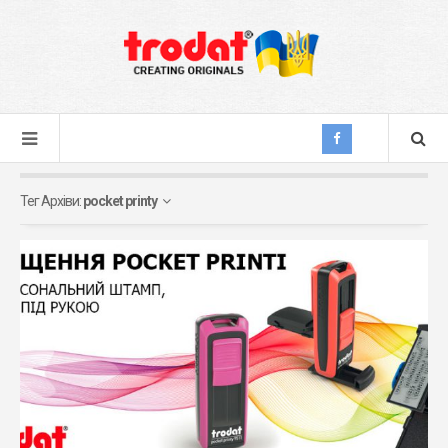
Тег Архіви:
pocket printy